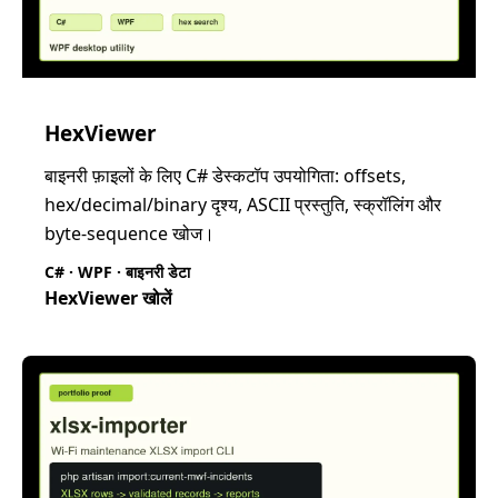
HexViewer
बाइनरी फ़ाइलों के लिए C# डेस्कटॉप उपयोगिता: offsets,
hex/decimal/binary दृश्य, ASCII प्रस्तुति, स्क्रॉलिंग और
byte-sequence खोज।
C# · WPF · बाइनरी डेटा
HexViewer खोलें